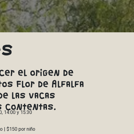
és
cer el origen de
os Flor de Alfalfa
de las vacas
 contentas.
0, 14:00 y 15:30
o | $150 por niño