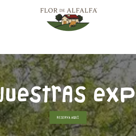
0
xperiencias
A2/A2
Viñedo
Gastronomía
Vacas Jersey
Enc
UESTRAS EXP
RESERVA AQUÍ