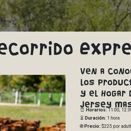
ecorrido Expr
Ven a cono
los product
y el hogar 
Jersey mas
⏰
Horarios:
11:00, 12:3
⏳
Duración:
1 hora
🌐
Precio:
$225 por adult