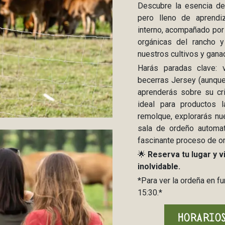
Descubre la esencia de 
pero lleno de aprendi
interno, acompañado por 
orgánicas del rancho 
nuestros cultivos y gana
Harás paradas clave: v
becerras Jersey (aunque 
aprenderás sobre su cri
ideal para productos l
remolque, explorarás nue
sala de ordeño automat
fascinante proceso de or
🌟
Reserva tu lugar y v
inolvidable.
*Para ver la ordeña en fu
15:30.*
HORARIOS