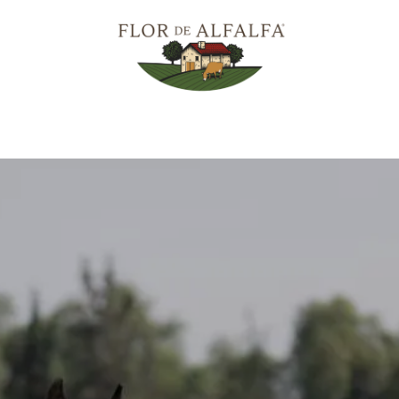
0
xperiencias
A2/A2
Viñedo
Gastronomía
Vacas Jersey
Enc