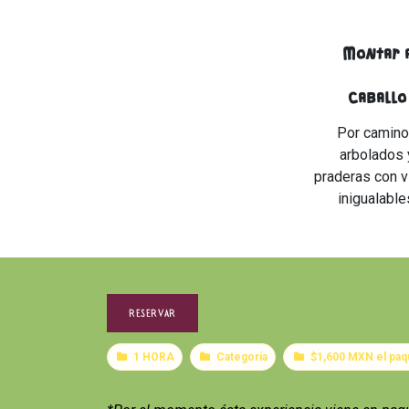
Montar 
caballo
Por camin
arbolados 
praderas con v
inigualable
RESERVAR
1 HORA
Categoría
$1,600 MXN el paq