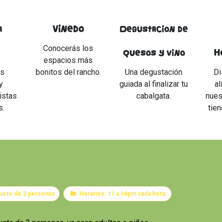
Viñedo
a
Degustación de
Conocerás los
H
quesos y vino
espacios más
os
bonitos del rancho.
Una degustación
Di
y
guiada al finalizar tu
a
istas
cabalgata.
nues
s.
tien
uete de 2 personas
Horarios: 11 a 14pm cada hora.