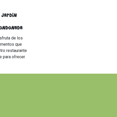
Jardín
ondonada
sfruta de los
limentos que
tro restaurante
e para ofrecer.