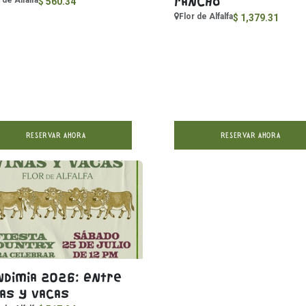
rancho
 de Alfalfa
$
560.34
Flor de Alfalfa
$
1,379.31
RESERVAR AHORA
RESERVAR AHORA
ndimia 2026: Entre
ñas y vacas