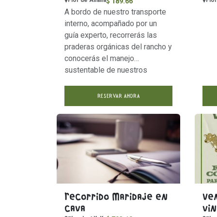
Flor de Alfalfa
Flor
$
189.66
A bordo de nuestro transporte
interno, acompañado por un
guía experto, recorrerás las
praderas orgánicas del rancho y
conocerás el manejo
sustentable de nuestros
cultivos y ganado.
RESERVAR AHORA
Recorrido Maridaje en
Ve
cava
vi