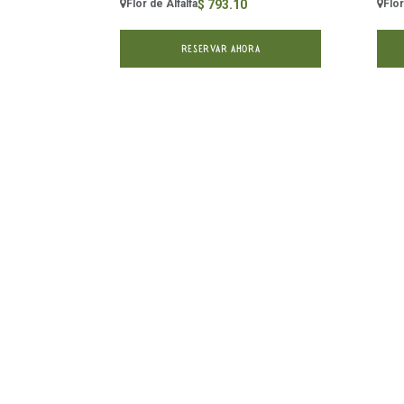
Flor de Alfalfa
Flor
$
793.10
RESERVAR AHORA