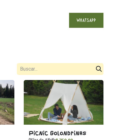
WHATSAPP
uéntranos
Contacto
Picnic Golondrinas