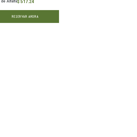
 de Alfalfa
$
517.24
RESERVAR AHORA