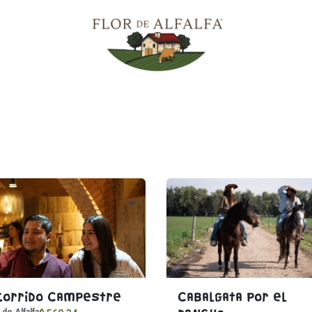
0
xperiencias
A2/A2
Viñedo
Gastronomía
Vacas Jersey
Enc
corrido Campestre
Cabalgata por el